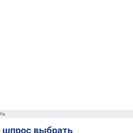
ать
ы шпрос выбрать