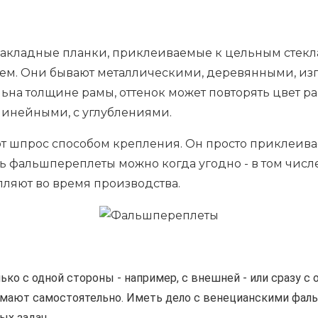
кладные планки, приклеиваемые к цельным стекла
ем. Они бывают металлическими, деревянными, из
а толщине рамы, оттенок может повторять цвет рам
инейными, с углублениями.
 шпрос способом крепления. Он просто приклеивае
ь фальшпереплеты можно когда угодно - в том числ
ляют во время производства.
ко с одной стороны - например, с внешней - или сразу с о
имают самостоятельно. Иметь дело с венецианскими фал
ых задач.