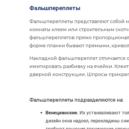
Фальшпереплеты
Фальшпереплеты представляют собой на
комнаты клеем или строительным скотч
фальшпереплетов прямо пропорциональн
форме планки бывают прямыми, кривол
Накладной фальшпереплет отличается от
имитировать разбивку на ячейки. Клеит
дверной конструкции. Шпросы прикреп
Фальшпереплеты подразделяются на:
Венецианские.
Их устанавливают толь
дизайн окна надоел, перекладины сн
требуют решения технических сложн