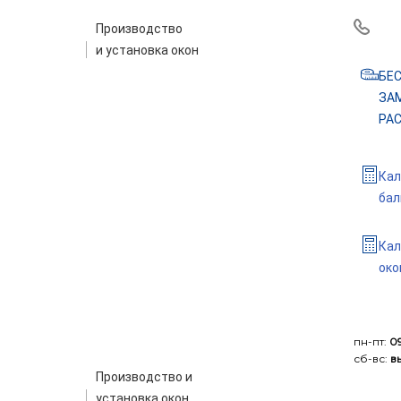
Производство
и установка окон
БЕ
ЗАМ
РА
Кал
бал
Кал
око
пн-пт:
09
сб-вс:
в
Производство и
установка окон