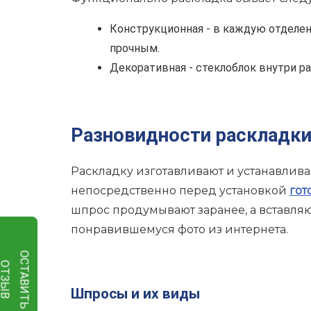
Конструкционная - в каждую отделен
прочным.
Декоративная - стеклоблок внутри р
Разновидности раскладк
Раскладку изготавливают и устанавлив
непосредственно перед установкой
гот
шпрос продумывают заранее, а вставляю
понравившемуся фото из интернета.
О
С
Т
А
В
И
Т
Ь
Т
З
Ы
О
В
Шпросы и их виды