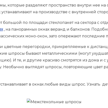
, которые разделяют пространство внутри нее на 
х устанавливают на производстве с внутренней стор
 большой по площади стеклопакет на сектора с от
ях
, на панорамных окнах веранд и балконов. Подобн
ассических моно-окон, зато опережают последние п
или цветные перегородки, прикрепляемые к дистан
Такие шпросы бывают металлическими (могут ухудша
ию). И те, и другие красиво смотрятся из дома и с 
у. Необычно выглядят шпросы, повторяющие цвет рам
танавливает в окнах любые виды шпрос. Узнать де