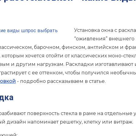
Установка окна с раск
“оживления” внешнего 
классическом, барочном, финском, английском и фр
которым хочется отойти от классических моно-стек
вым и другим нагрузкам. Раскладки изготавливают
нтрастирует с ее оттенком, чтобы получился необыч
ловкой
- подробно рассказываем в статье.
адка
 разбивают поверхность стекла в раме на отдельные 
й дизайн напоминает решетку, клетку или витраж.
ующей: