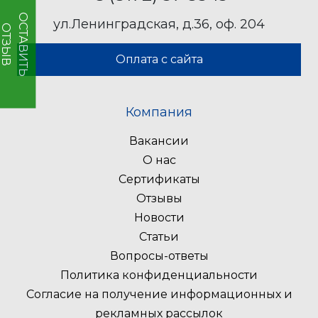
О
Т
А
В
И
Т
Ь
Т
З
Ы
ул.Ленинградская, д.36, оф. 204
С
О
В
Оплата с сайта
Компания
Вакансии
О нас
Сертификаты
Отзывы
Новости
Статьи
Вопросы-ответы
Политика конфиденциальности
Согласие на получение информационных и
рекламных рассылок