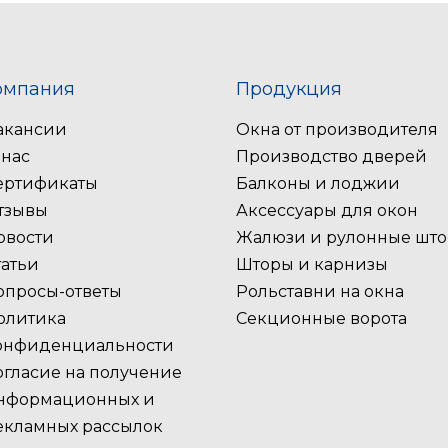
омпания
Продукция
акансии
Окна от производителя
 нас
Производство дверей
ертификаты
Балконы и лоджии
тзывы
Аксессуары для окон
овости
Жалюзи и рулонные шт
татьи
Шторы и карнизы
опросы-ответы
Рольставни на окна
олитика
Секционные ворота
онфиденциальности
огласие на получение
нформационных и
екламных рассылок