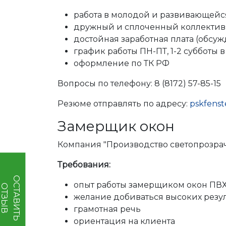
работа в молодой и развивающей
дружный и сплоченный коллекти
достойная заработная плата (обсу
график работы ПН-ПТ, 1-2 субботы 
оформление по ТК РФ
Вопросы по телефону: 8 (8172) 57-85-15
Резюме отправлять по адресу:
pskfenst
Замерщик окон
Компания "Производство светопрозрач
Требования:
О
Т
А
В
И
Т
Ь
Т
З
Ы
опыт работы замерщиком окон ПВ
С
О
В
желание добиваться высоких резул
грамотная речь
ориентация на клиента