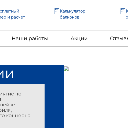
сплатный
Калькулятор
К
мер и расчет
балконов
Наши работы
Акции
Отзыв
ии
иятие по
и
инейке
филя,
го концерна