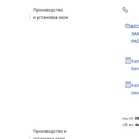
Производство
и установка окон
БЕ
ЗА
РА
Кал
бал
Кал
око
пн-пт:
09
сб-вс:
в
Производство и
установка окон