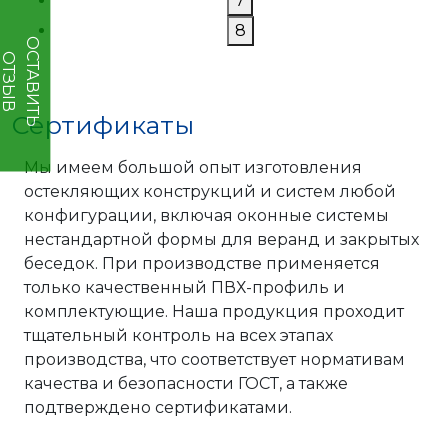
7
8
О
Т
А
В
И
Т
Ь
Т
З
Ы
С
О
В
Сертификаты
Мы имеем большой опыт изготовления
остекляющих конструкций и систем любой
конфигурации, включая оконные системы
нестандартной формы для веранд и закрытых
беседок. При производстве применяется
только качественный ПВХ-профиль и
комплектующие. Наша продукция проходит
тщательный контроль на всех этапах
производства, что соответствует нормативам
качества и безопасности ГОСТ, а также
подтверждено сертификатами.