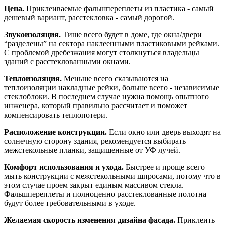
Цена.
Приклеиваемые фальшпереплеты из пластика - самый
дешевый вариант, расстекловка - самый дорогой.
Звукоизоляция.
Тише всего будет в доме, где окна/двери
“разделены” на сектора наклеенными пластиковыми рейками.
С проблемой дребезжания могут столкнуться владельцы
зданий с расстеклованными окнами.
Теплоизоляция.
Меньше всего сказываются на
теплоизоляции накладные рейки, больше всего - независимые
стеклоблоки. В последнем случае нужна помощь опытного
инженера, который правильно рассчитает и поможет
компенсировать теплопотери.
Расположение конструкции.
Если окно или дверь выходят на
солнечную сторону здания, рекомендуется выбирать
межстекольные планки, защищенные от УФ лучей.
Комфорт использования и ухода.
Быстрее и проще всего
мыть конструкции с межстекольными шпросами, потому что в
этом случае проем закрыт единым массивом стекла.
Фальшпереплеты и полноценно расстеклованные полотна
будут более требовательными в уходе.
Желаемая скорость изменения дизайна фасада.
Приклеить