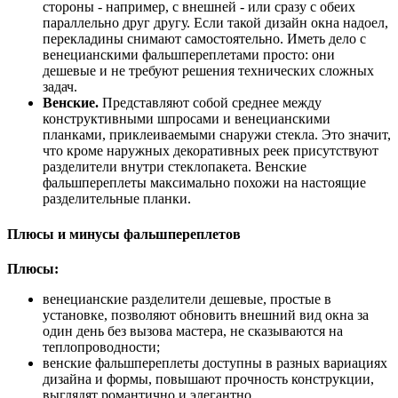
стороны - например, с внешней - или сразу с обеих
параллельно друг другу. Если такой дизайн окна надоел,
перекладины снимают самостоятельно. Иметь дело с
венецианскими фальшпереплетами просто: они
дешевые и не требуют решения технических сложных
задач.
Венские.
Представляют собой среднее между
конструктивными шпросами и венецианскими
планками, приклеиваемыми снаружи стекла. Это значит,
что кроме наружных декоративных реек присутствуют
разделители внутри стеклопакета. Венские
фальшпереплеты максимально похожи на настоящие
разделительные планки.
Плюсы и минусы фальшпереплетов
Плюсы:
венецианские разделители дешевые, простые в
установке, позволяют обновить внешний вид окна за
один день без вызова мастера, не сказываются на
теплопроводности;
венские фальшпереплеты доступны в разных вариациях
дизайна и формы, повышают прочность конструкции,
выглядят романтично и элегантно.