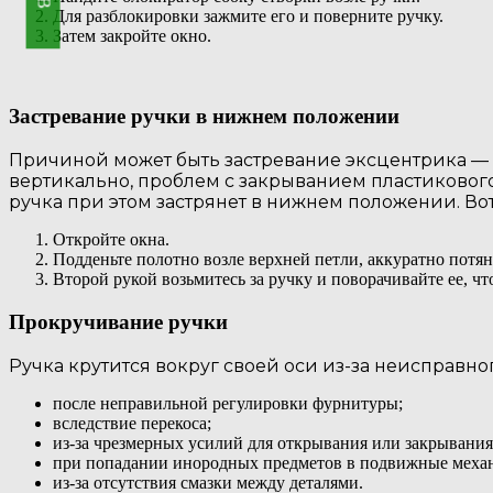
Для разблокировки зажмите его и поверните ручку.
Затем закройте окно.
Застревание ручки в нижнем положении
Причиной может быть застревание эксцентрика — о
вертикально, проблем с закрыванием пластикового
ручка при этом застрянет в нижнем положении. В
Откройте окна.
Подденьте полотно возле верхней петли, аккуратно потяни
Второй рукой возьмитесь за ручку и поворачивайте ее, ч
Прокручивание ручки
Ручка крутится вокруг своей оси из-за неисправно
после неправильной регулировки фурнитуры;
вследствие перекоса;
из-за чрезмерных усилий для открывания или закрывания
при попадании инородных предметов в подвижные меха
из-за отсутствия смазки между деталями.