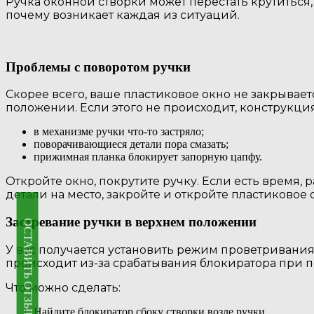
Ручка оконной створки может перестать крутиться
почему возникает каждая из ситуаций.
Проблемы с поворотом ручки
Скорее всего, ваше пластиковое окно не закрывае
положении. Если этого не происходит, конструкция 
в механизме ручки что-то застряло;
поворачивающиеся детали пора смазать;
прижимная планка блокирует запорную цапфу.
Откройте окно, покрутите ручку. Если есть время, 
детали на место, закройте и откройте пластиковое
Застревание ручки в верхнем положении
ОСТАВИТЬ ОТЗЫВ
У вас получается установить режим проветривания,
происходит из-за срабатывания блокиратора при 
Что можно сделать:
Найдите блокиратор сбоку створки возле ручки.