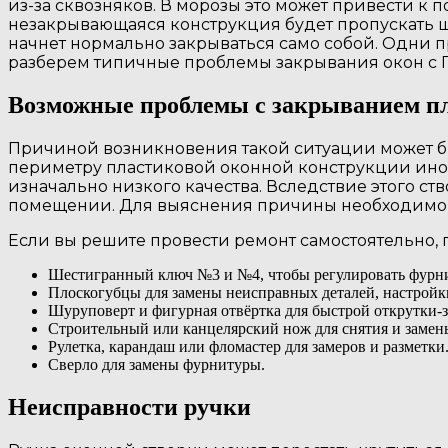
из-за сквозняков. В морозы это может привести к
незакрывающаяся конструкция будет пропускать ш
начнет нормально закрываться само собой. Одни пр
разберем типичные проблемы закрывания окон с П
Возможные проблемы с закрыванием пл
Причиной возникновения такой ситуации может бы
периметру пластиковой оконной конструкции иног
изначально низкого качества. Вследствие этого ст
помещении. Для выяснения причины необходимо ос
Если вы решите провести ремонт самостоятельно, 
Шестигранный ключ №3 и №4, чтобы регулировать фурнит
Плоскогубцы для замены неисправных деталей, настройки
Шуруповерт и фигурная отвёртка для быстрой открутки-з
Строительный или канцелярский нож для снятия и замен
Рулетка, карандаш или фломастер для замеров и разметки
Сверло для замены фурнитуры.
Неисправности ручки