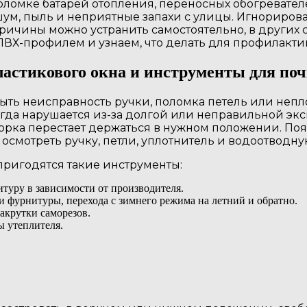
 поломке батарей отопления, переносных обогревате
ум, пыль и неприятные запахи с улицы. Игнорирова
ичины можно устранить самостоятельно, в других сл
ВХ-профилем и узнаем, что делать для профилакти
астикового окна и инструменты для по
ть неисправность ручки, поломка петель или непло
да нарушается из-за долгой или неправильной экс
ворка перестает держаться в нужном положении. Появ
мотреть ручку, петли, уплотнитель и водоотводну
пригодятся такие инструменты:
уру в зависимости от производителя.
 фурнитуры, перехода с зимнего режима на летний и обратно.
акрутки саморезов.
ы утеплителя.
.