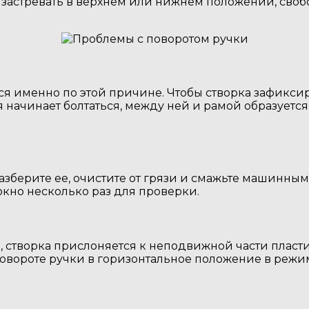
, застревать в верхнем или нижнем положении, своб
тся именно по этой причине. Чтобы створка зафикси
начинает болтаться, между ней и рамой образуется 
разберите ее, очистите от грязи и смажьте машинны
 окно несколько раз для проверки.
 створка прислоняется к неподвижной части пластик
повороте ручки в горизонтальное положение в режи